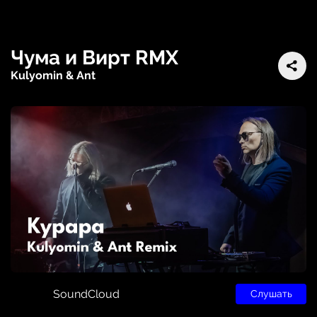
Чума и Вирт RMX
Kulyomin & Ant
SoundCloud
Слушать